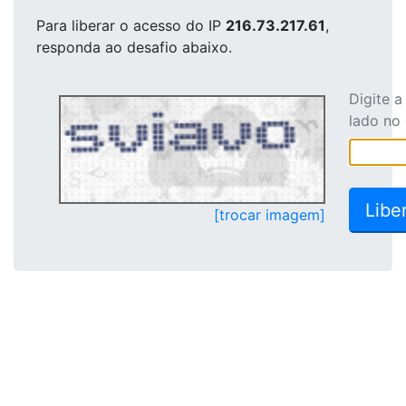
Para liberar o acesso
do IP
216.73.217.61
,
responda ao desafio abaixo.
Digite 
lado no
[trocar imagem]