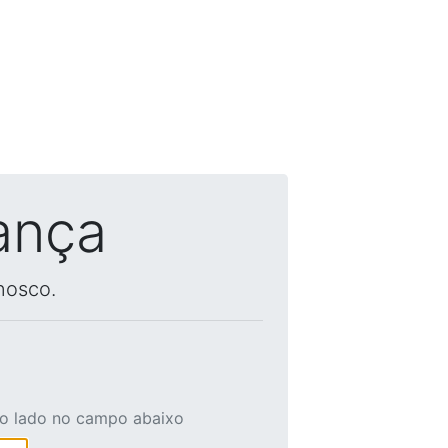
ança
nosco.
ao lado no campo abaixo