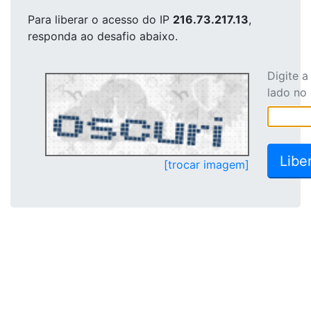
Para liberar o acesso
do IP
216.73.217.13
,
responda ao desafio abaixo.
Digite 
lado no
[trocar imagem]