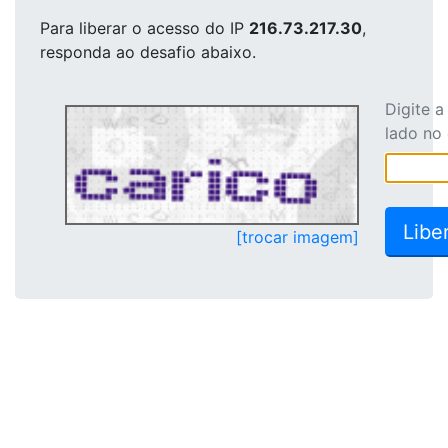
Para liberar o acesso
do IP
216.73.217.30
,
responda ao desafio abaixo.
Digite 
lado no
[trocar imagem]