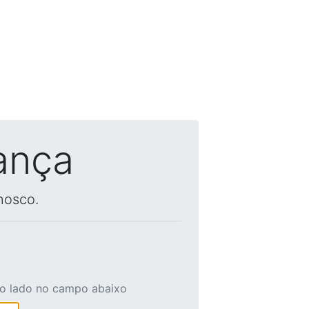
ança
nosco.
ao lado no campo abaixo