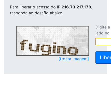
Para liberar o acesso
do IP
216.73.217.178
,
responda ao desafio abaixo.
Digite 
lado no
[trocar imagem]