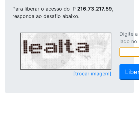
Para liberar o acesso
do IP
216.73.217.59
,
responda ao desafio abaixo.
Digite 
lado no
[trocar imagem]