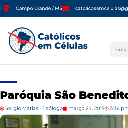
Campo Grande / MS
catolicosemcelulas@
Paróquia São Benedito
Sergio Matias - Teólogo
março 24, 2015
3:36 p