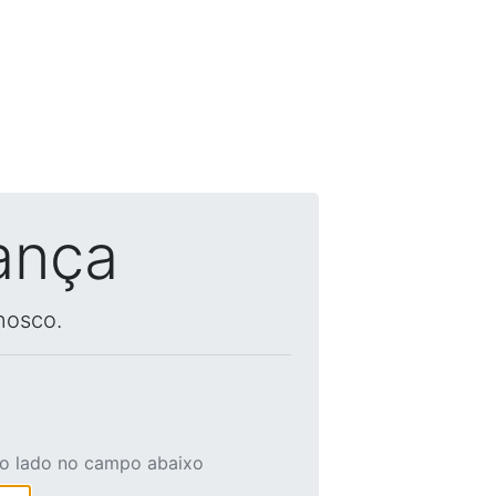
ança
nosco.
ao lado no campo abaixo