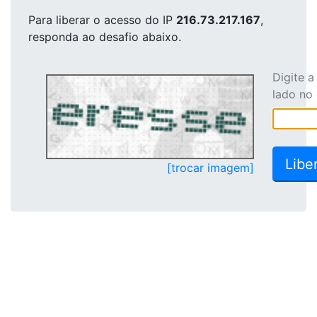
Para liberar o acesso
do IP
216.73.217.167
,
responda ao desafio abaixo.
Digite 
lado no
[trocar imagem]